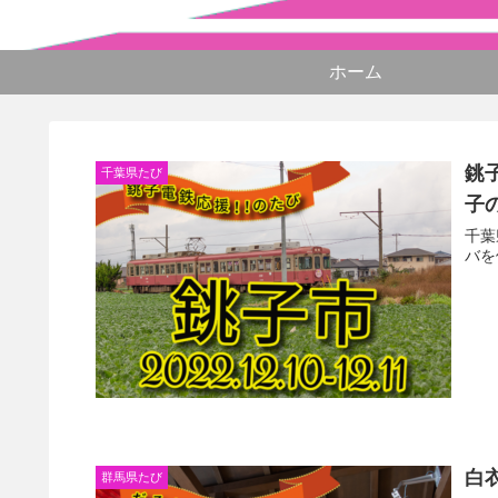
ホーム
銚
千葉県たび
子
千葉
バを
白
群馬県たび