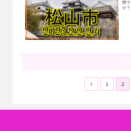
間で
か？
次
前
1
2
へ