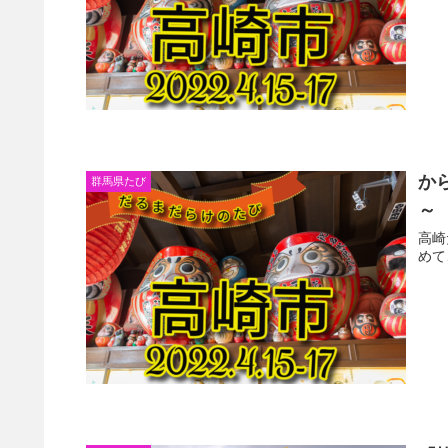
か
群馬県たび
～
高崎
めて