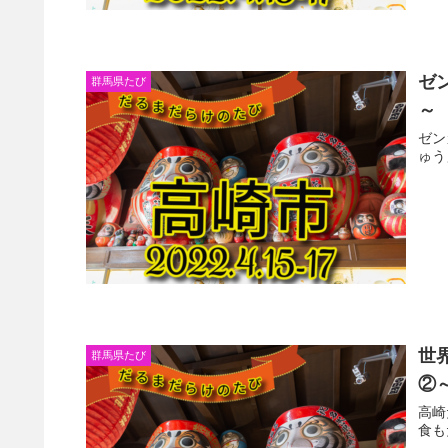
ゼ
群馬県たび
～
ゼン
ゅう
世
群馬県たび
②
高崎
食も