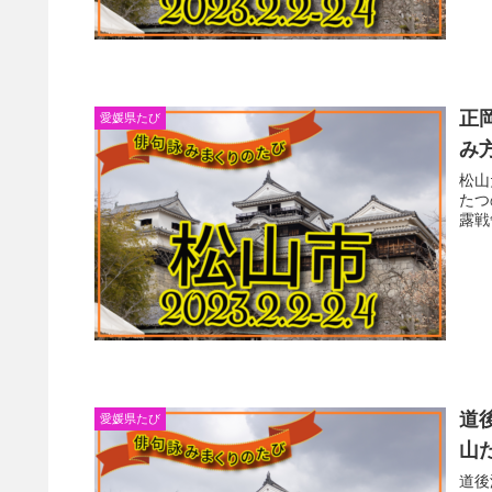
正
愛媛県たび
み
松山
たつ
露戦
道
愛媛県たび
山
道後