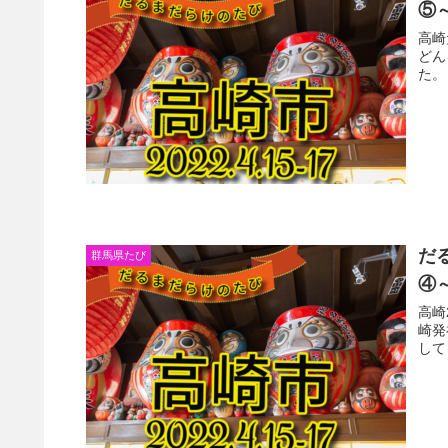
⑤
高崎
どん
た。
だ
群馬県たび
④
高崎
崎発
して