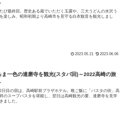
～
たび最終回。歴史ある蔵でいただく玉露や、三大うどんの水沢う
を楽しみ、昭和初期より高崎市を見守る白衣観音を観光しまし
2023.05.21
2023.06.06
るま一色の達磨寺を観光(スタバ回)～2022高崎の旅
～
2日目の宿は、高崎駅前プラザホテル。晩ご飯に「パスタの街」高
祥のスープパスタを堪能し、翌日は高崎観光の要、達磨寺を見学
きました。