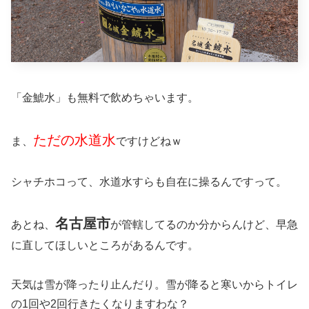
「金鯱水」も無料で飲めちゃいます。
ただの水道水
ま、
ですけどねｗ
シャチホコって、水道水すらも自在に操るんですって。
名古屋市
あとね、
が管轄してるのか分からんけど、早急
に直してほしいところがあるんです。
天気は雪が降ったり止んだり。雪が降ると寒いからトイレ
の1回や2回行きたくなりますわな？