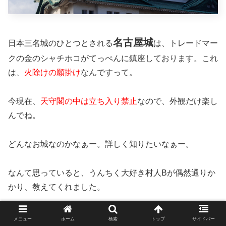
名古屋城
日本三名城のひとつとされる
は、トレードマー
クの金のシャチホコがてっぺんに鎮座しております。これ
は、
火除けの願掛け
なんですって。
今現在、
天守閣の中は立ち入り禁止
なので、外観だけ楽し
んでね。
どんなお城なのかなぁー。詳しく知りたいなぁー。
なんて思っていると、うんちく大好き村人Bが偶然通りか
かり、教えてくれました。
徳川家康は、織田信長が造営した清洲城を廃
メニュー
ホーム
検索
トップ
サイドバー