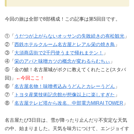
今回の旅は全部で8部構成！この記事は第5回目です。
①「
うだつが上がらないオッサンの失敗続きの有松観光
」
②「
西鉄ホテルクルーム名古屋とレアル栄の焼き鳥
」
③「
大須商店街で2千円使うまで帰れまテン！
」
④「
栄のアパと味噌カツの概念が変わるらむちぃ
」
⑤「金の鯱！名古屋城がボクに教えてくれたこと(スタバ
回)」
←今回ここ！
⑥「
名古屋名物！味噌煮込みうどんとカレーうどん
」
⑦「
トヨタ産業技術記念館が想像以上に楽しすぎた
」
⑧「
名古屋テレビ塔から改名、中部電力MIRAI TOWER
」
名古屋たび3日目は、雪が降ったり止んだり不安定な天気
の中、始まりました。天気を味方につけて、エンジョイす