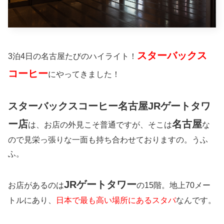
スターバックス
3泊4日の名古屋たびのハイライト！
コーヒー
にやってきました！
スターバックスコーヒー名古屋JRゲートタワ
ー店
名古屋
は、お店の外見こそ普通ですが、そこは
な
ので見栄っ張りな一面も持ち合わせておりますの。うふ
ふ。
JRゲートタワー
お店があるのは
の15階。地上70メー
トルにあり、
日本で最も高い場所にあるスタバ
なんです。