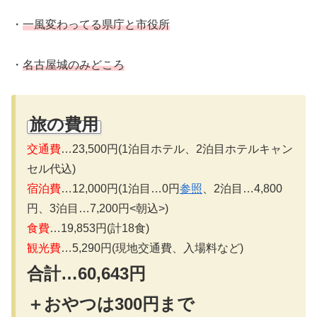
・
一風変わってる県庁と市役所
・
名古屋城のみどころ
旅の費用
交通費
…23,500円(1泊目ホテル、2泊目ホテルキャン
セル代込)
宿泊費
…12,000円(1泊目…0円
参照
、2泊目…4,800
円、3泊目…7,200円<朝込>)
食費
…19,853円(計18食)
観光費
…5,290円(現地交通費、入場料など)
合計…60,643円
＋おやつは300円まで