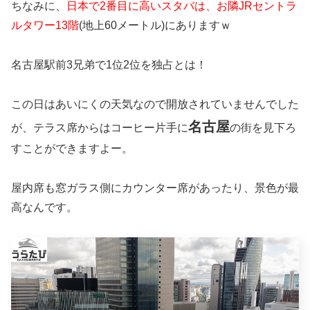
ちなみに、
日本で2番目に高いスタバは、お隣JRセントラ
ルタワー13階
(地上60メートル)にありますｗ
名古屋駅前3兄弟で1位2位を独占とは！
この日はあいにくの天気なので開放されていませんでした
名古屋
が、テラス席からはコーヒー片手に
の街を見下ろ
すことができますよー。
屋内席も窓ガラス側にカウンター席があったり、景色が最
高なんです。