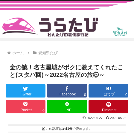
ホーム
愛知県たび
金の鯱！名古屋城がボクに教えてくれたこ
と(スタバ回)～2022名古屋の旅⑤～
Twitter
Facebook
はてブ
0
0
Pocket
LINE
Pinterest
0
2022.06.27
2022.05.22
この記事は
約11分
で読めます。