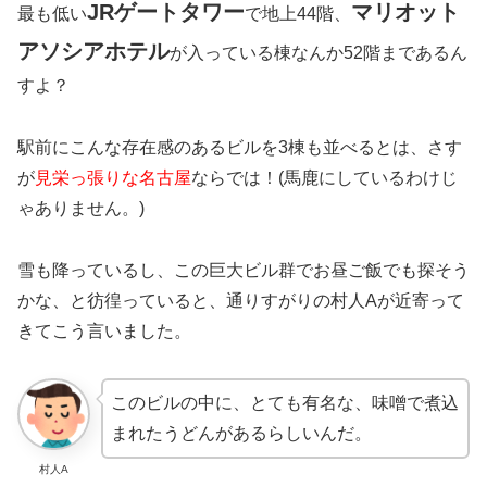
JRゲートタワー
マリオット
最も低い
で地上44階、
アソシアホテル
が入っている棟なんか52階まであるん
すよ？
駅前にこんな存在感のあるビルを3棟も並べるとは、さす
が
見栄っ張りな名古屋
ならでは！(馬鹿にしているわけじ
ゃありません。)
雪も降っているし、この巨大ビル群でお昼ご飯でも探そう
かな、と彷徨っていると、通りすがりの村人Aが近寄って
きてこう言いました。
このビルの中に、とても有名な、味噌で煮込
まれたうどんがあるらしいんだ。
村人A