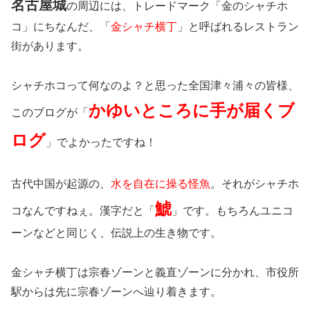
名古屋城
の周辺には、トレードマーク「金のシャチホ
コ」にちなんだ、「
金シャチ横丁
」と呼ばれるレストラン
街があります。
シャチホコって何なのよ？と思った全国津々浦々の皆様、
かゆいところに手が届くブ
このブログが「
ログ
」でよかったですね！
古代中国が起源の、
水を自在に操る怪魚
。それがシャチホ
鯱
コなんですねぇ。漢字だと「
」です。もちろんユニコ
ーンなどと同じく、伝説上の生き物です。
金シャチ横丁は宗春ゾーンと義直ゾーンに分かれ、市役所
駅からは先に宗春ゾーンへ辿り着きます。